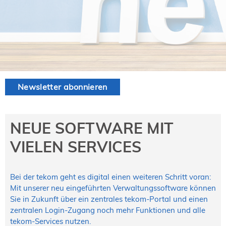
NORDIC TechKomm Kopenhagen
23.-24. September 2026
tekom-Jahrestagung 2026
10.-12. November, 2026 in Stuttgart
Mitglied werden
Newsletter abonnieren
Expertenrat
Publikationen
Stellenangebote
NEUE SOFTWARE MIT
Stellengesuche
VIELEN SERVICES
Dienstleister
Regionalgruppen
Downloadbereich
Bei der tekom geht es digital einen weiteren Schritt voran:
Mit unserer neu eingeführten Verwaltungssoftware können
Sie in Zukunft über ein zentrales tekom-Portal und einen
zentralen Login-Zugang noch mehr Funktionen und alle
tekom-Services nutzen.