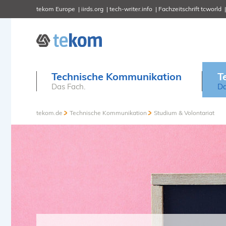
tekom Europe
iirds.org
tech-writer.info
Fachzeitschrift tcworld
Technische Kommunikation
T
Das Fach.
Da
tekom.de
Technische Kommunikation
Studium & Volontariat