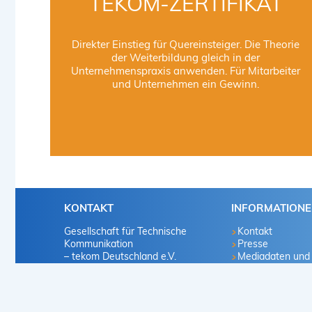
TEKOM-ZERTIFIKAT
Direkter Einstieg für Quereinsteiger. Die Theorie
der Weiterbildung gleich in der
Unternehmenspraxis anwenden. Für Mitarbeiter
und Unternehmen ein Gewinn.
KONTAKT
INFORMATION
Gesellschaft für Technische
Kontakt
Kommunikation
Presse
– tekom Deutschland e.V.
Mediadaten und
Marketingvorscha
Heilbronner Straße 86
Infomaterialien
70191 Stuttgart
Mitglied werden
Deutschland
Karriere