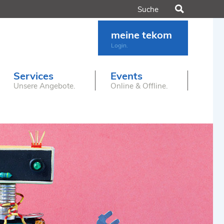
Suchen
meine tekom
Login.
Services
Events
Unsere Angebote.
Online & Offline.