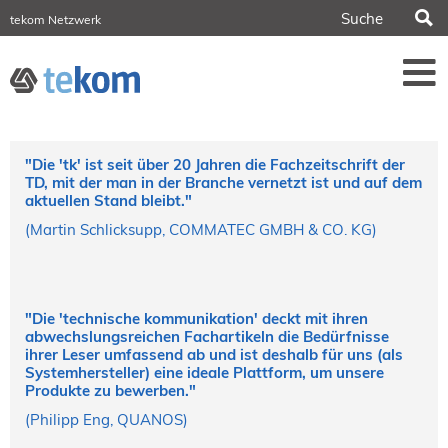
S
tekom Netzwerk
tekom Europe
iirds.org
tech-writer.info
Fachzeitschrift tcworld
Fachzeitschrift tk
Tagungen
"Die 'tk' ist seit über 20 Jahren die Fachzeitschrift der
NORDIC TechKomm Stockholm
TD, mit der man in der Branche vernetzt ist und auf dem
18.-19. März 2027
aktuellen Stand bleibt."
Information Energy
(Martin Schlicksupp, COMMATEC GMBH & CO. KG)
21.-23. April 2027 Online
tekom-Festival
7.-8. Mai 2026 in St. Leon-Rot
tcworld China
"Die 'technische kommunikation' deckt mit ihren
20.-21. Mai 2027 in Shanghai
abwechslungsreichen Fachartikeln die Bedürfnisse
ihrer Leser umfassend ab und ist deshalb für uns (als
Evolution of TC
Systemhersteller) eine ideale Plattform, um unsere
2.-3. Juni 2026 in Sofia
Produkte zu bewerben."
FokusTag DPP
(Philipp Eng, QUANOS)
19. Juni 2026 in Wiesbaden