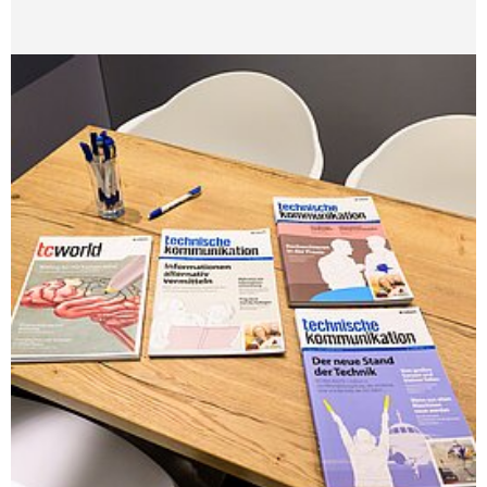
NORDIC TechKomm Kopenhagen
23.-24. September 2026
tekom-Jahrestagung 2026
10.-12. November, 2026 in Stuttgart
Mitglied werden
Expertenrat
Publikationen
Stellenangebote
Stellengesuche
Dienstleister
Regionalgruppen
Downloadbereich