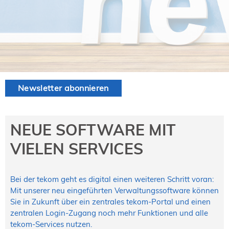
NORDIC TechKomm Kopenhagen
23.-24. September 2026
tekom-Jahrestagung 2026
10.-12. November, 2026 in Stuttgart
Mitglied werden
Newsletter abonnieren
Expertenrat
Publikationen
Stellenangebote
NEUE SOFTWARE MIT
Stellengesuche
VIELEN SERVICES
Dienstleister
Regionalgruppen
Downloadbereich
Bei der tekom geht es digital einen weiteren Schritt voran:
Mit unserer neu eingeführten Verwaltungssoftware können
Sie in Zukunft über ein zentrales tekom-Portal und einen
zentralen Login-Zugang noch mehr Funktionen und alle
tekom-Services nutzen.