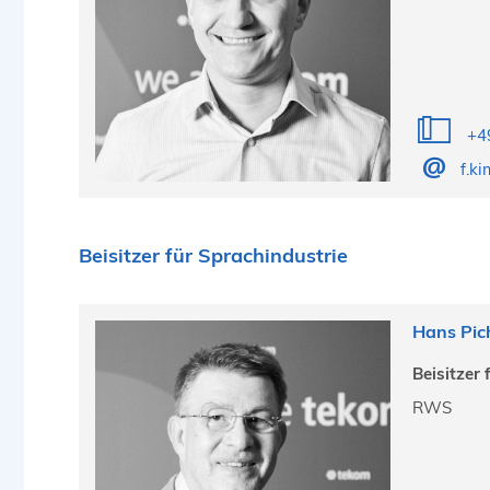
+4
f.k
Beisitzer für Sprachindustrie
Hans Pic
Beisitzer 
RWS