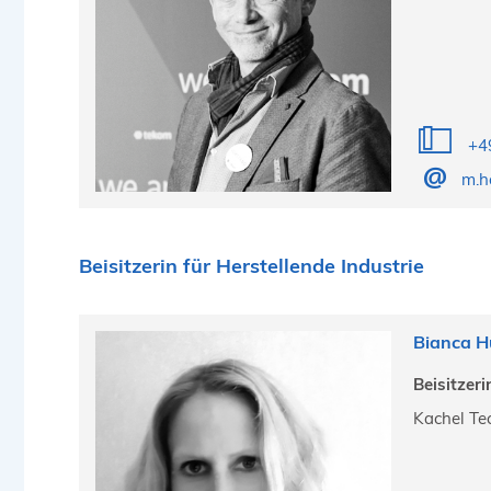
+4
m.h
Beisitzerin für Herstellende Industrie
Bianca H
Beisitzeri
Kachel Te