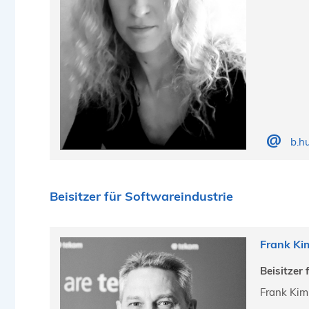
b.h
Beisitzer für Softwareindustrie
Frank Ki
Beisitzer
Frank Kim