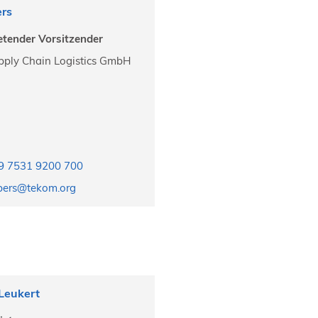
ers
retender Vorsitzender
pply Chain Logistics GmbH
9 7531 9200 700
obers@tekom.org
 Leukert