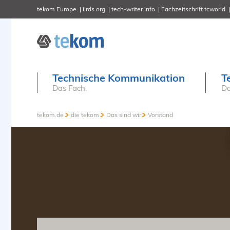
tekom Europe
iirds.org
tech-writer.info
Fachzeitschrift tcworld
Technische Kommunikation
T
Das Fach.
Da
tekom.de
die tekom
Das sind wir
Vorstand