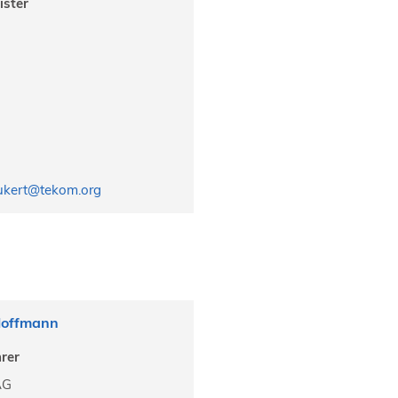
ister
eukert@tekom.org
Hoffmann
hrer
AG