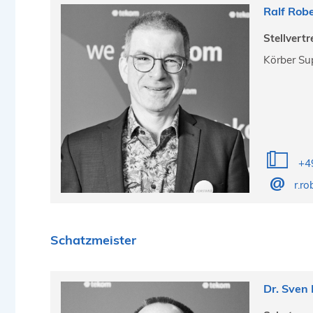
Ralf Rob
Stellvert
Körber Su
+4
r.r
Schatzmeister
Dr. Sven