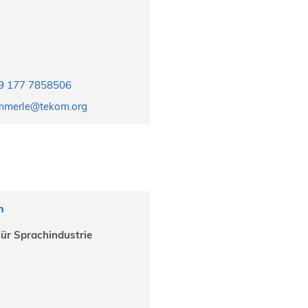
9 177 7858506
immerle@tekom.org
h
für Sprachindustrie