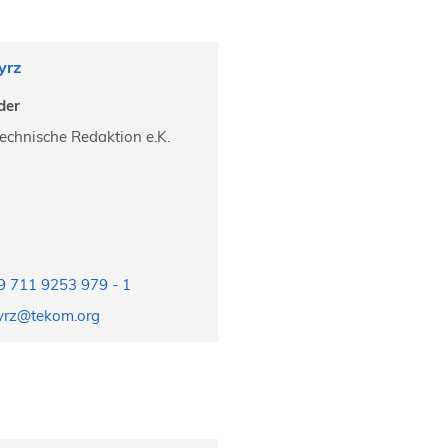
yrz
der
echnische Redaktion e.K.
 711 9253 979 - 1
tyrz@tekom.org