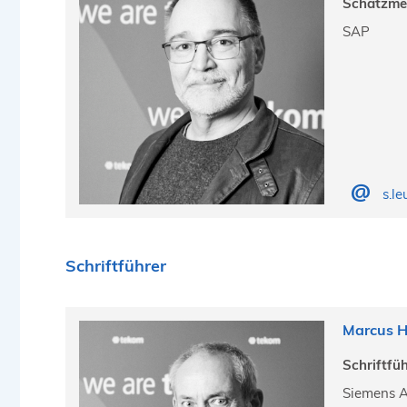
Schatzme
SAP
s.l
Schriftführer
Marcus 
Schriftfü
Siemens 