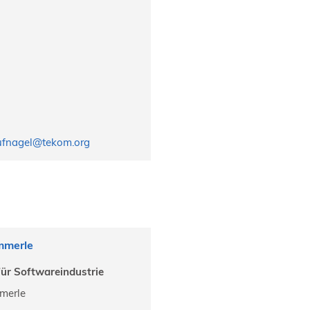
ufnagel@tekom.org
mmerle
 für Softwareindustrie
merle