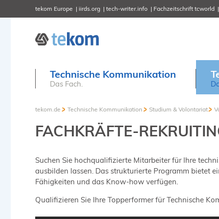
tekom Europe
iirds.org
tech-writer.info
Fachzeitschrift tcworld
Technische Kommunikation
T
Das Fach.
Da
tekom.de
Technische Kommunikation
Studium & Volontariat
V
FACHKRÄFTE-REKRUITIN
Suchen Sie hochqualifizierte Mitarbeiter für Ihre tech
ausbilden lassen. Das strukturierte Programm bietet ein
Fähigkeiten und das Know-how verfügen.
Qualifizieren Sie Ihre Topperformer für Technische 