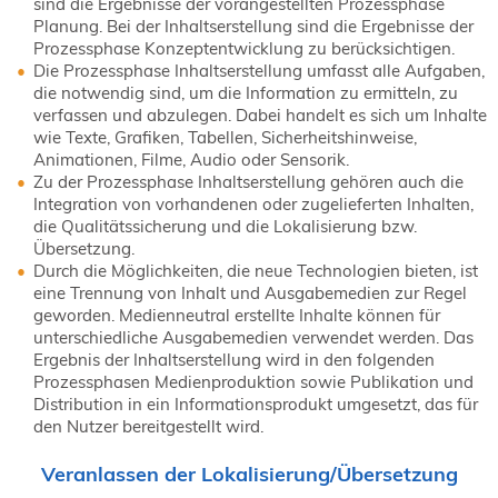
sind die Ergebnisse der vorangestellten Prozessphase
NORDIC TechKomm Kopenhagen
Planung. Bei der Inhaltserstellung sind die Ergebnisse der
23.-24. September 2026
Prozessphase Konzeptentwicklung zu berücksichtigen.
tekom-Jahrestagung 2026
Die Prozessphase Inhaltserstellung umfasst alle Aufgaben,
10.-12. November, 2026 in Stuttgart
die notwendig sind, um die Information zu ermitteln, zu
verfassen und abzulegen. Dabei handelt es sich um Inhalte
wie Texte, Grafiken, Tabellen, Sicherheitshinweise,
Animationen, Filme, Audio oder Sensorik.
Mitglied werden
Zu der Prozessphase Inhaltserstellung gehören auch die
Expertenrat
Integration von vorhandenen oder zugelieferten Inhalten,
die Qualitätssicherung und die Lokalisierung bzw.
Publikationen
Übersetzung.
Stellenangebote
Durch die Möglichkeiten, die neue Technologien bieten, ist
Stellengesuche
eine Trennung von Inhalt und Ausgabemedien zur Regel
geworden. Medienneutral erstellte Inhalte können für
Dienstleister
unterschiedliche Ausgabemedien verwendet werden. Das
Regionalgruppen
Ergebnis der Inhaltserstellung wird in den folgenden
Downloadbereich
Prozessphasen Medienproduktion sowie Publikation und
Distribution in ein Informationsprodukt umgesetzt, das für
den Nutzer bereitgestellt wird.
Veranlassen der Lokalisierung/Übersetzung