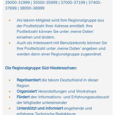
29000-31999 | 35500-35999 | 37000-37199 | 37400-
NORDIC TechKomm Kopenhagen
23.-24. September 2026
37699 | 38000-38999
tekom-Jahrestagung 2026
10.-12. November, 2026 in Stuttgart
Als tekom-Mitglied wird Ihre Regionalgruppe aus
der Postleitzahl Ihrer Adresse ermittelt. Ihre
Postleitzahl können Sie unter ‚meine Daten‘
einsehen und ändern.
Mitglied werden
Auch als Interessent mit Benutzerkonto können Sie
Expertenrat
Ihre Postleitzahl unter ‚meine Daten‘ angeben und
Publikationen
werden dann einer Regionalgruppe zugeordnet.
Stellenangebote
Stellengesuche
Die Regionalgruppe Süd-Niedersachsen:
Dienstleister
Regionalgruppen
Repräsentiert
die tekom Deutschland in dieser
Region
Downloadbereich
Organisiert
Veranstaltungen und Workshops
Fördert
den Informations- und Erfahrungsaustausch
der Mitglieder untereinander
Unterstützt und informiert
angehende und
erfahrene Technische Redakteure