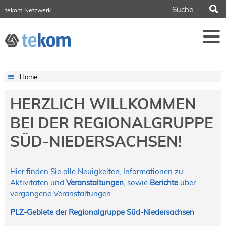
S
tekom Netzwerk
tekom Europe
iirds.org
tech-writer.info
Fachzeitschrift tcworld
Fachzeitschrift tk
Tagungen
Home
NORDIC TechKomm Stockholm
18.-19. März 2027
HERZLICH WILLKOMMEN
Information Energy
BEI DER REGIONALGRUPPE
21.-23. April 2027 Online
tekom-Festival
SÜD-NIEDERSACHSEN!
7.-8. Mai 2026 in St. Leon-Rot
tcworld China
20.-21. Mai 2027 in Shanghai
Hier finden Sie alle Neuigkeiten, Informationen zu
Aktivitäten und
Veranstaltungen
, sowie
Berichte
über
Evolution of TC
2.-3. Juni 2026 in Sofia
vergangene Veranstaltungen.
FokusTag DPP
PLZ-Gebiete der Regionalgruppe Süd-Niedersachsen
19. Juni 2026 in Wiesbaden