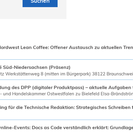
ordwest Lean Coffee: Offener Austausch zu aktuellen Tre
 Süd-Niedersachsen (Präsenz)
atz Werkstättenweg 8 (mitten im Bürgerpark) 38122 Braunschwe
ng des DPP (digitaler Produktpass) – aktuelle Aufgaben
e- und Handelskammer Ostwestfalen zu Bielefeld Elsa-Brändströ
ing für die Technische Redaktion: Strategisches Schreiben
Online-Events: Docs as Code verständlich erklärt: Grundla