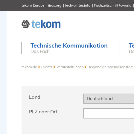
tekom Europe
iirds.org
tech-writer.info
Fachzeitschrift tcworld
Technische Kommunikation
T
Das Fach.
Da
tekom.de
Events
Veranstaltungen
Regionalgruppenveranstalt
Land
PLZ oder Ort