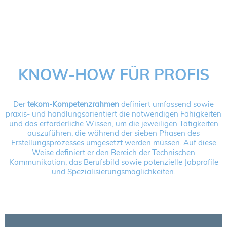
NORDIC TechKomm Kopenhagen
23.-24. September 2026
tekom-Jahrestagung 2026
10.-12. November, 2026 in Stuttgart
KNOW-HOW FÜR PROFIS
Mitglied werden
Expertenrat
Der
tekom-Kompetenzrahmen
definiert umfassend sowie
Publikationen
praxis- und handlungsorientiert die notwendigen Fähigkeiten
Stellenangebote
und das erforderliche Wissen, um die jeweiligen Tätigkeiten
Stellengesuche
auszuführen, die während der sieben Phasen des
Erstellungsprozesses umgesetzt werden müssen. Auf diese
Dienstleister
Weise definiert er den Bereich der Technischen
Regionalgruppen
Kommunikation, das Berufsbild sowie potenzielle Jobprofile
Downloadbereich
und Spezialisierungsmöglichkeiten.