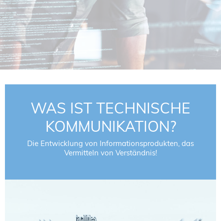
NORDIC TechKomm Kopenhagen
23.-24. September 2026
tekom-Jahrestagung 2026
10.-12. November, 2026 in Stuttgart
Mitglied werden
Expertenrat
Publikationen
WAS IST TECHNISCHE
Stellenangebote
KOMMUNIKATION?
Stellengesuche
Dienstleister
Die Entwicklung von Informationsprodukten, das
Vermitteln von Verständnis!
Regionalgruppen
Downloadbereich