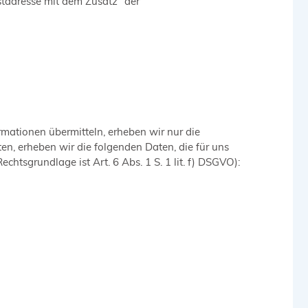
stadresse mit dem Zusatz "der
rmationen übermitteln, erheben wir nur die
n, erheben wir die folgenden Daten, die für uns
htsgrundlage ist Art. 6 Abs. 1 S. 1 lit. f) DSGVO):