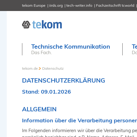
tekom Europe
iirds.org
tech-writer.info
Fachzeitschrift tcworld
Technische Kommunikation
T
Das Fach.
Da
tekom.de
Datenschutz
DATENSCHUTZERKLÄRUNG
Stand: 09.01.2026
ALLGEMEIN
Information über die Verarbeitung person
Im Folgenden informieren wir über die Verarbeitung 