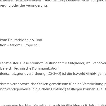
il-Adressen, Nutzerverhalten. Verarbeitung bedeutet jeder Vor
cherung oder die Veränderung.
ekom Deutschland e.V. und
ion – tekom Europe e.V.
stleister. Diese erbringt Leistungen für Mitglieder, ist Event-V
 Bereich Technische Kommunikation.
-Datenschutzgrundverordnung (DSGVO) ist die tcworld GmbH gemein
ehrere verantwortliche Stellen gemeinsam für eine Verarbeitung 
 notwendigerweise in gleichem Umfang!) festlegen können. Die 
ung von Rechten Betroffener, welche Pflichten (z.B. Informatio