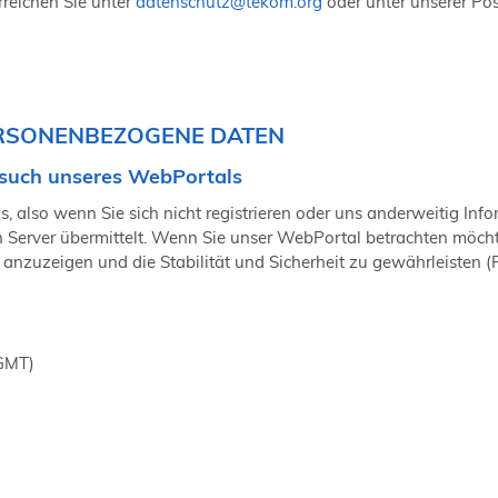
reichen Sie unter
datenschutz
@
tekom.org
oder unter unserer Po
RSONENBEZOGENE DATEN
such unseres WebPortals
 also wenn Sie sich nicht registrieren oder uns anderweitig Info
Server übermittelt. Wenn Sie unser WebPortal betrachten möchte
anzuzeigen und die Stabilität und Sicherheit zu gewährleisten (Rec
(GMT)