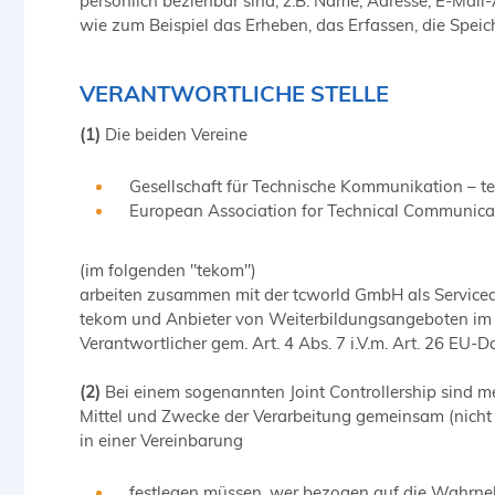
persönlich beziehbar sind, z.B. Name, Adresse, E-Ma
wie zum Beispiel das Erheben, das Erfassen, die Spei
VERANTWORTLICHE STELLE
(1)
Die beiden Vereine
Gesellschaft für Technische Kommunikation – t
European Association for Technical Communicat
(im folgenden "tekom")
arbeiten zusammen mit der tcworld GmbH als Servicedien
tekom und Anbieter von Weiterbildungsangeboten im
Verantwortlicher gem. Art. 4 Abs. 7 i.V.m. Art. 26 EU
(2)
Bei einem sogenannten Joint Controllership sind m
Mittel und Zwecke der Verarbeitung gemeinsam (nicht
in einer Vereinbarung
festlegen müssen, wer bezogen auf die Wahrnehm