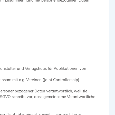
gang im Zusammenhang mit personenbezogenen Daten
eranstalter und Verlagshaus für Publikationen von
sam mit o.g. Vereinen (Joint Controllership).
personenbezogener Daten verantwortlich, weil sie
DSGVO schreibt vor, dass gemeinsame Verantwortliche
nspflicht) übernimmt, soweit Unionsrecht oder