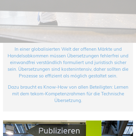
NORDIC TechKomm Kopenhagen
23.-24. September 2026
tekom-Jahrestagung 2026
10.-12. November, 2026 in Stuttgart
Mitglied werden
In einer globalisierten Welt der offenen Märkte und
Expertenrat
Handelsabkommen müssen Übersetzungen fehlerfrei und
einwandfrei verständlich formuliert und juristisch sicher
Publikationen
sein. Übersetzungen sind kostenintensiv, daher sollten die
Stellenangebote
Prozesse so effizient als möglich gestaltet sein.
Stellengesuche
Dienstleister
Dazu braucht es Know-How von allen Beteiligten: Lernen
mit dem tekom-Kompetenzrahmen für die Technische
Regionalgruppen
Übersetzung.
Downloadbereich