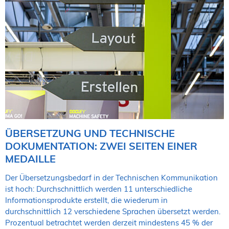
ÜBERSETZUNG UND TECHNISCHE
DOKUMENTATION: ZWEI SEITEN EINER
MEDAILLE
Der Übersetzungsbedarf in der Technischen Kommunikation
ist hoch: Durchschnittlich werden 11 unterschiedliche
Informationsprodukte erstellt, die wiederum in
durchschnittlich 12 verschiedene Sprachen übersetzt werden.
Prozentual betrachtet werden derzeit mindestens 45 % der