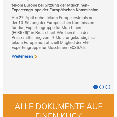
tekom Europe bei Sitzung der Maschinen-
Impr
Expertengruppe der Europäischen Kommission
Zwei
Am 27. April nahm tekom Europe erstmals an
-
Fest
der 10. Sitzung der Europäischen Kommission
Fest
für die „Expertengruppe für Maschinen
Tech
(E03676)“ in Brüssel teil. Wie bereits in der
zus
Pressemitteilung vom 9. März angekündigt, ist
Vort
tekom Europe nun offiziell Mitglied der EG-
über
Expertengruppe für Maschinen (E03676).
Raum
der 
Weiterlesen
beso
find
Fest
Weit
ALLE DOKUMENTE AUF
EINEN KLICK