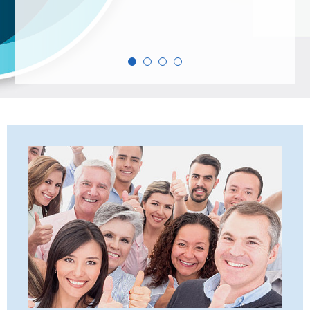
NORDIC TechKomm Kopenhagen
23.-24. September 2026
tekom-Jahrestagung 2026
10.-12. November, 2026 in Stuttgart
Mitglied werden
Expertenrat
Publikationen
Stellenangebote
Stellengesuche
Dienstleister
Regionalgruppen
Downloadbereich