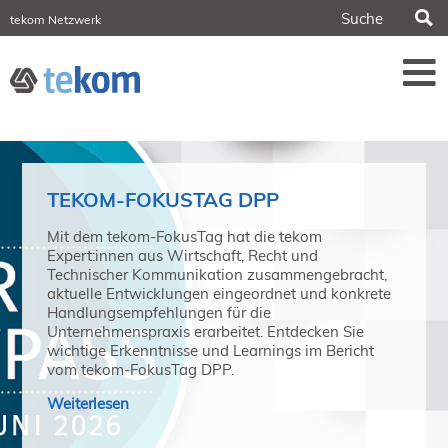
S
tekom Netzwerk
tekom Europe
iirds.org
tech-writer.info
Fachzeitschrift tcworld
Fachzeitschrift tk
Tagungen
NORDIC TechKomm Stockholm
18.-19. März 2027
TEKOM-FOKUSTAG DPP
Information Energy
21.-23. April 2027 Online
Mit dem tekom-FokusTag hat die tekom
Expert:innen aus Wirtschaft, Recht und
tekom-Festival
Technischer Kommunikation zusammengebracht,
7.-8. Mai 2026 in St. Leon-Rot
aktuelle Entwicklungen eingeordnet und konkrete
Handlungsempfehlungen für die
tcworld China
Unternehmenspraxis erarbeitet. Entdecken Sie
20.-21. Mai 2027 in Shanghai
wichtige Erkenntnisse und Learnings im Bericht
Evolution of TC
vom tekom-FokusTag DPP.
2.-3. Juni 2026 in Sofia
Weiterlesen
FokusTag DPP
19. Juni 2026 in Wiesbaden