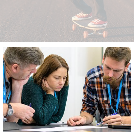
NORDIC TechKomm Kopenhagen
23.-24. September 2026
tekom-Jahrestagung 2026
10.-12. November, 2026 in Stuttgart
Mitglied werden
Expertenrat
Publikationen
Stellenangebote
Stellengesuche
Dienstleister
Regionalgruppen
Downloadbereich