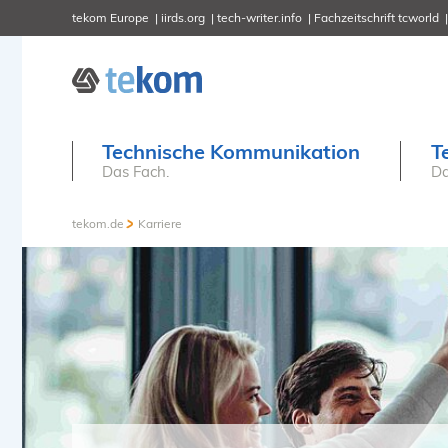
tekom Europe
iirds.org
tech-writer.info
Fachzeitschrift tcworld
Technische Kommunikation
T
Das Fach.
Da
tekom.de
Karriere