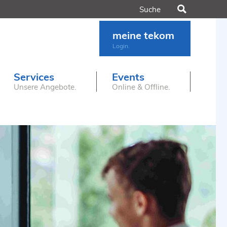
Suchen
meine tekom
Login.
Services
Events
Unsere Angebote.
Online & Offline.