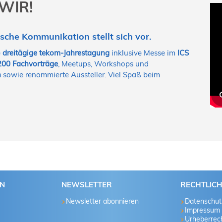
 WIR!
sche Kommunikation stellt sich vor.
e
dreitägige tekom-Jahrestagung
inklusive Messe im
ICS
200 Fachvorträge
, Meetups, Workshops und
h
sowie renommierte Aussteller. Viel Spaß beim
EN
NEWSLETTER
RECHTLIC
Newsletter abonnieren
Datenschut
Impressum
Urheberrech