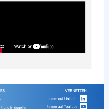
HES
VERNETZEN
z
tekom auf LinkedIn
tekom auf YouTube
t und Bildquellen