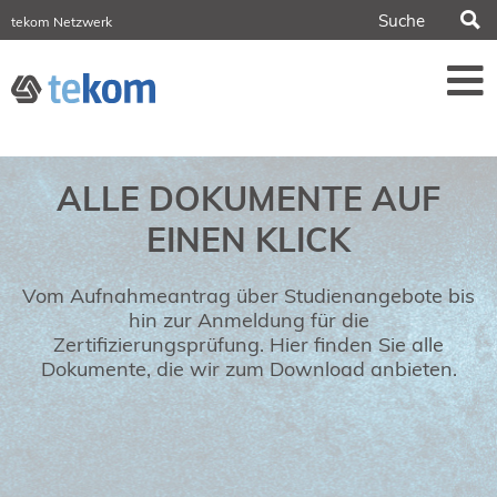
S
tekom Netzwerk
tekom Europe
iirds.org
tech-writer.info
Fachzeitschrift tcworld
Fachzeitschrift tk
Tagungen
ALLE DOKUMENTE AUF
NORDIC TechKomm Stockholm
18.-19. März 2027
EINEN KLICK
Information Energy
21.-23. April 2027 Online
Vom Aufnahmeantrag über Studienangebote bis
tekom-Festival
7.-8. Mai 2026 in St. Leon-Rot
hin zur Anmeldung für die
Zertifizierungsprüfung. Hier finden Sie alle
tcworld China
Dokumente, die wir zum Download anbieten.
20.-21. Mai 2027 in Shanghai
Evolution of TC
2.-3. Juni 2026 in Sofia
FokusTag DPP
19. Juni 2026 in Wiesbaden