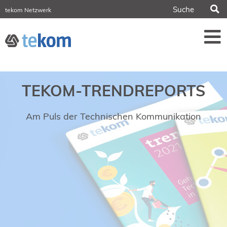
S
tekom Netzwerk
tekom Europe
iirds.org
tech-writer.info
Fachzeitschrift tcworld
Fachzeitschrift tk
Tagungen
TEKOM-TRENDREPORTS
NORDIC TechKomm Stockholm
18.-19. März 2027
Information Energy
Am Puls der Technischen Kommunikation
21.-23. April 2027 Online
tekom-Festival
7.-8. Mai 2026 in St. Leon-Rot
tcworld China
20.-21. Mai 2027 in Shanghai
Evolution of TC
2.-3. Juni 2026 in Sofia
FokusTag DPP
19. Juni 2026 in Wiesbaden