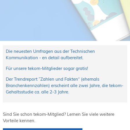
NORDIC TechKomm Kopenhagen
23.-24. September 2026
tekom-Jahrestagung 2026
10.-12. November, 2026 in Stuttgart
Mitglied werden
Die neuesten Umfragen aus der Technischen
Expertenrat
Kommunikation - en detail aufbereitet.
Publikationen
Stellenangebote
Für unsere tekom-Mitglieder sogar gratis!
Stellengesuche
Der Trendreport ”Zahlen und Fakten“ (ehemals
Dienstleister
Branchenkennzahlen) erscheint alle zwei Jahre, die tekom-
Regionalgruppen
Gehaltsstudie ca. alle 2-3 Jahre.
Downloadbereich
Sind Sie schon tekom-Mitglied? Lernen Sie viele weitere
Vorteile kennen.