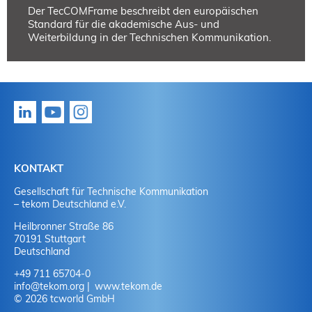
Der TecCOMFrame beschreibt den europäischen
Standard für die akademische Aus- und
Weiterbildung in der Technischen Kommunikation.
KONTAKT
Gesellschaft für Technische Kommunikation
– tekom Deutschland e.V.
Heilbronner Straße 86
70191 Stuttgart
Deutschland
+49 711 65704-0
info
@
tekom.org
www.tekom.de
© 2026 tcworld GmbH