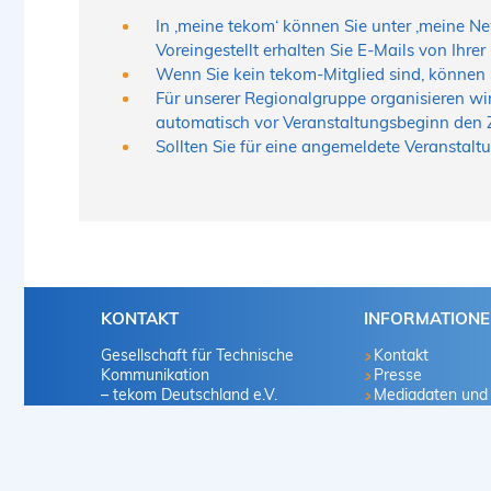
In ‚meine tekom‘ können Sie unter ‚meine 
Voreingestellt erhalten Sie E-Mails von Ihre
Wenn Sie kein tekom-Mitglied sind, können S
Für unserer Regionalgruppe organisieren wir
automatisch vor Veranstaltungsbeginn den 
Sollten Sie für eine angemeldete Veranstaltu
KONTAKT
INFORMATION
Gesellschaft für Technische
Kontakt
Kommunikation
Presse
– tekom Deutschland e.V.
Mediadaten und
Marketingvorscha
Heilbronner Straße 86
Infomaterialien
70191 Stuttgart
Mitglied werden
Deutschland
Karriere