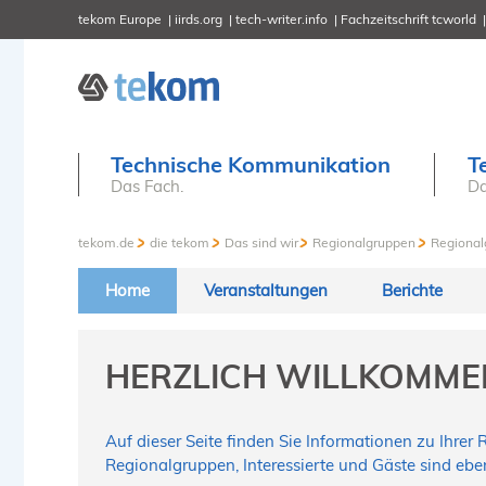
tekom Europe
iirds.org
tech-writer.info
Fachzeitschrift tcworld
Technische Kommunikation
T
Das Fach.
Da
tekom.de
die tekom
Das sind wir
Regionalgruppen
Regional
Home
Veranstaltungen
Berichte
HERZLICH WILLKOMMEN
Auf dieser Seite finden Sie Informationen zu Ihre
Regionalgruppen, Interessierte und Gäste sind ebe