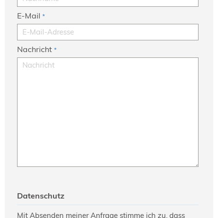
NORDIC TechKomm Kopenhagen
23.-24. September 2026
E-Mail
*
tekom-Jahrestagung 2026
10.-12. November, 2026 in Stuttgart
Nachricht
*
Mitglied werden
Expertenrat
Publikationen
Stellenangebote
Stellengesuche
Dienstleister
Regionalgruppen
Downloadbereich
Datenschutz
Mit Absenden meiner Anfrage stimme ich zu, dass