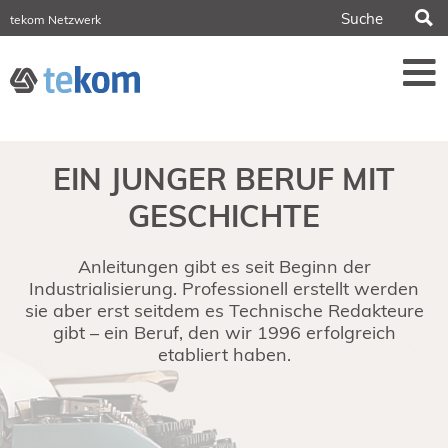
S
tekom Netzwerk
tekom Europe
iirds.org
tech-writer.info
Fachzeitschrift tcworld
Fachzeitschrift tk
Tagungen
EIN JUNGER BERUF MIT
NORDIC TechKomm Stockholm
18.-19. März 2027
GESCHICHTE
Information Energy
21.-23. April 2027 Online
Anleitungen gibt es seit Beginn der
tekom-Festival
7.-8. Mai 2026 in St. Leon-Rot
Industrialisierung. Professionell erstellt werden
sie aber erst seitdem es Technische Redakteure
tcworld China
gibt – ein Beruf, den wir 1996 erfolgreich
20.-21. Mai 2027 in Shanghai
etabliert haben.
Evolution of TC
2.-3. Juni 2026 in Sofia
FokusTag DPP
19. Juni 2026 in Wiesbaden