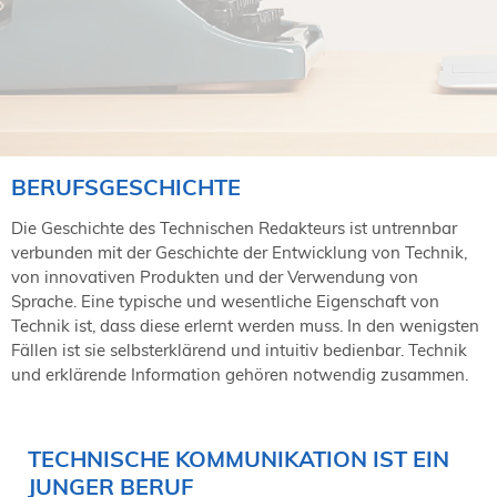
NORDIC TechKomm Kopenhagen
23.-24. September 2026
tekom-Jahrestagung 2026
10.-12. November, 2026 in Stuttgart
Mitglied werden
BERUFSGESCHICHTE
Expertenrat
Die Geschichte des Technischen Redakteurs ist untrennbar
Publikationen
verbunden mit der Geschichte der Entwicklung von Technik,
Stellenangebote
von innovativen Produkten und der Verwendung von
Stellengesuche
Sprache. Eine typische und wesentliche Eigenschaft von
Dienstleister
Technik ist, dass diese erlernt werden muss. In den wenigsten
Regionalgruppen
Fällen ist sie selbsterklärend und intuitiv bedienbar. Technik
Downloadbereich
und erklärende Information gehören notwendig zusammen.
TECHNISCHE KOMMUNIKATION IST EIN
JUNGER BERUF