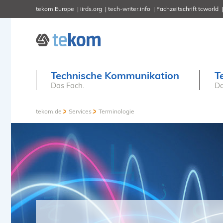
tekom Europe
iirds.org
tech-writer.info
Fachzeitschrift tcworld
Technische Kommunikation
T
Das Fach.
Da
tekom.de
Services
Terminologie