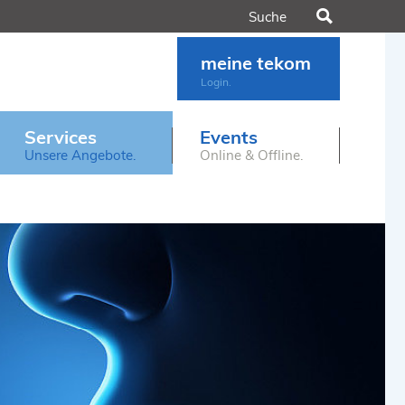
Suchen
meine tekom
Login.
Services
Events
Unsere Angebote.
Online & Offline.