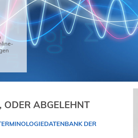
n
line-
igen
, ODER ABGELEHNT
 TERMINOLOGIEDATENBANK DER