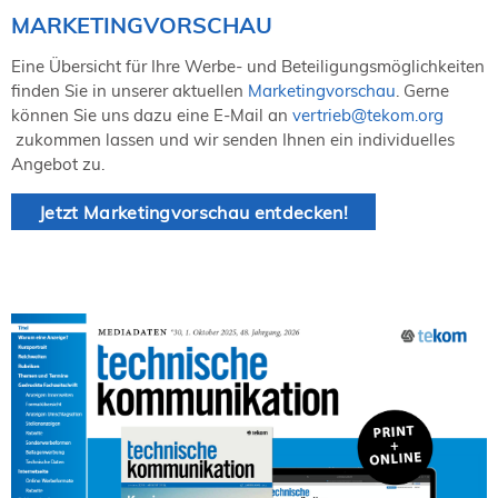
NORDIC TechKomm Kopenhagen
MARKETINGVORSCHAU
23.-24. September 2026
tekom-Jahrestagung 2026
Eine Übersicht für Ihre Werbe- und Beteiligungsmöglichkeiten
10.-12. November, 2026 in Stuttgart
finden Sie in unserer aktuellen
Marketingvorschau
. Gerne
können Sie uns dazu eine E-Mail an
vertrieb
@
tekom.org
zukommen lassen und wir senden Ihnen ein individuelles
Angebot zu.
Mitglied werden
Expertenrat
Jetzt Marketingvorschau entdecken!
Publikationen
Stellenangebote
Stellengesuche
Dienstleister
Regionalgruppen
Downloadbereich