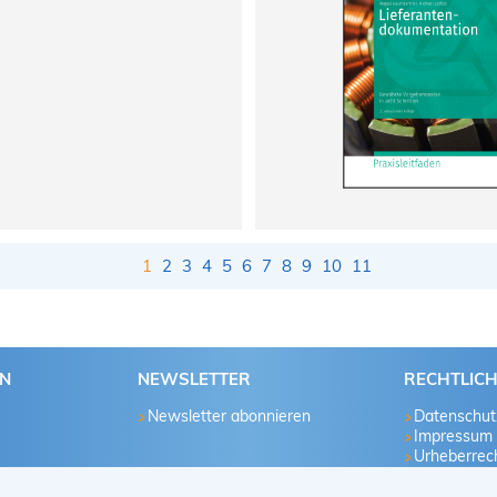
1
2
3
4
5
6
7
8
9
10
11
EN
NEWSLETTER
RECHTLIC
Newsletter abonnieren
Datenschut
Impressum
Urheberrech
u