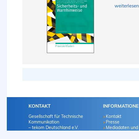
weiterlesen
KONTAKT
INFORMATION
Gesellschaft für Technische
Kontakt
Kommunikation
Presse
– tekom Deutschland e.V.
Mediadaten und
Marketingvorscha
Heilbronner Straße 86
Infomaterialien