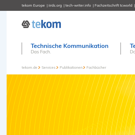
tekom Europe
iirds.org
tech-writer.info
Fachzeitschrift tcworld
Technische Kommunikation
T
Das Fach.
Da
tekom.de
Services
Publikationen
Fachbücher