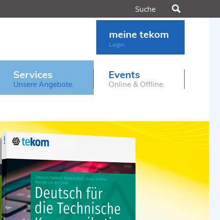
Suchen
meine tekom
Login.
Services
Events
Unsere Angebote.
Online & Offline.