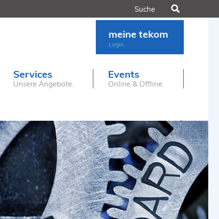
Suchen
meine tekom
Login.
Services
Events
Unsere Angebote.
Online & Offline.