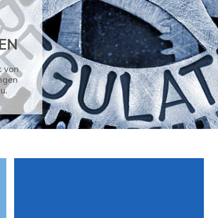
EN
k von
ungen
u.