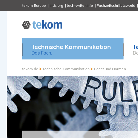
tekom Europe
iirds.org
tech-writer.info
Fachzeitschrift tcworld
Technische Kommunikation
T
Das Fach.
Da
tekom.de
Technische Kommunikation
Recht und Normen