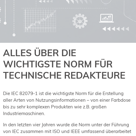
NORDIC TechKomm Kopenhagen
23.-24. September 2026
tekom-Jahrestagung 2026
10.-12. November, 2026 in Stuttgart
Mitglied werden
ALLES ÜBER DIE
Expertenrat
WICHTIGSTE NORM FÜR
Publikationen
Stellenangebote
TECHNISCHE REDAKTEURE
Stellengesuche
Dienstleister
Die IEC 82079-1 ist die wichtigste Norm für die Erstellung
Regionalgruppen
aller Arten von Nutzungsinformationen – von einer Farbdose
Downloadbereich
bis zu sehr komplexen Produkten wie z.B. großen
Industriemaschinen.
In den letzten vier Jahren wurde die Norm unter der Führung
von IEC zusammen mit ISO und IEEE umfassend überarbeitet