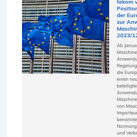
tekom v
Positio
der Eu
zur An
Maschi
2023/1
Ab Januar
Maschine
Anwendu
Regelunge
die Euro
einen neu
beteiligt
Anwendu
Maschine
von Masch
Importeu
benannte
Normungs
und Verb