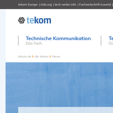
tekom Europe
iirds.org
tech-writer.info
Fachzeitschrift tcworld
Technische Kommunikation
T
Das Fach.
Da
tekom.de
die tekom
News