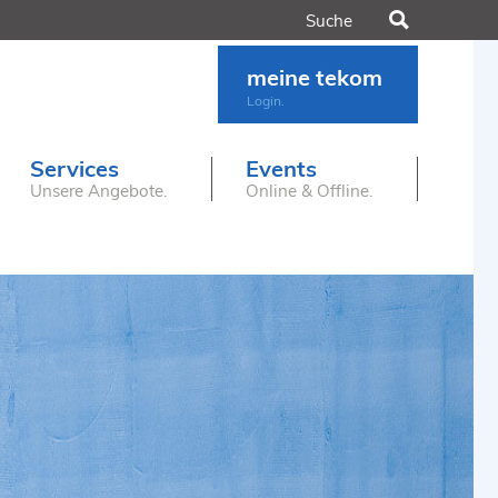
Suchen
meine tekom
Login.
Services
Events
Unsere Angebote.
Online & Offline.