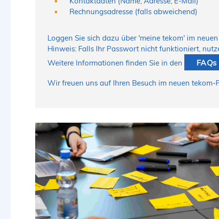
Kontaktdaten (Name, Adresse, E-Mail)
Rechnungsadresse (falls abweichend)
Loggen Sie sich dazu über
'meine tekom'
im neue
Hinweis: Falls Ihr Passwort nicht funktioniert, nu
FAQs
Weitere Informationen finden Sie in den
Wir freuen uns auf Ihren Besuch im neuen tekom-P