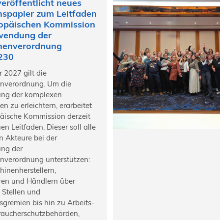
eröffentlicht neues
nspapier zum Leitfaden
ropäischen Kommission
wendung der
nenverordnung
230
 2027 gilt die
nverordnung. Um die
ng der komplexen
n zu erleichtern, erarbeitet
päische Kommission derzeit
en Leitfaden. Dieser soll alle
en Akteure bei der
ng der
nverordnung unterstützen:
inenherstellern,
ren und Händlern über
 Stellen und
gremien bis hin zu Arbeits-
raucherschutzbehörden,