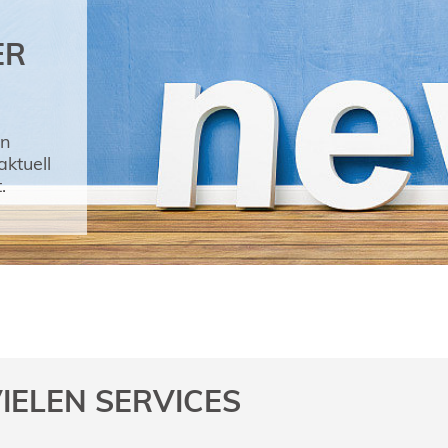
ER
en
ktuell
.
IELEN SERVICES