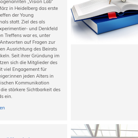
sogenannten „Vision Lab“
ärz in Heidelberg das erste
effen der Young
als statt. Ziel des als
xperimentier- und Denkfeld
en Treffens war es, unter
Antworten auf Fragen zur
en Ausrichtung des Beirats
keln. Seit ihrer Gründung im
tzen sich die Mitglieder des
it viel Engagement für
iger:innen jeden Alters in
nischen Kommunikation
 die stärkere Sichtbarkeit des
s ein.
sen