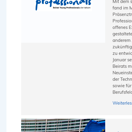
Mit dem 
fand im M
Präsenztr
Profession
offenes E
gestaltet
anderem 
zukünftig
zu entwic
Januar se
Beirats m
Neueinste
der Tech
sowie für
Berufsfeld
Weiterle