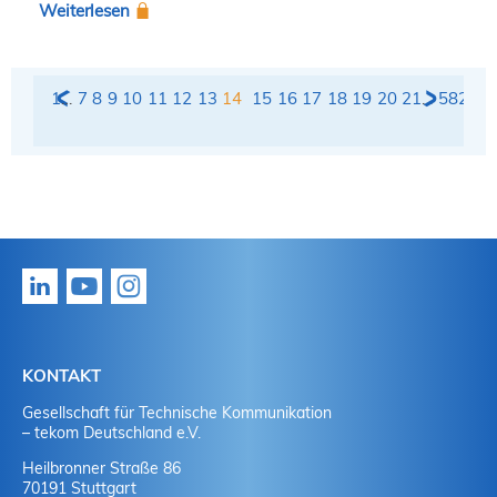
Weiterlesen
1
…
7
8
9
10
11
12
13
14
15
16
17
18
19
20
21
…
582
KONTAKT
Gesellschaft für Technische Kommunikation
– tekom Deutschland e.V.
Heilbronner Straße 86
70191 Stuttgart