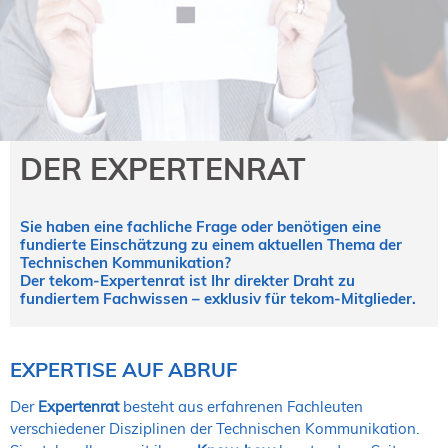
NORDIC TechKomm Kopenhagen
23.-24. September 2026
tekom-Jahrestagung 2026
10.-12. November, 2026 in Stuttgart
Mitglied werden
DER EXPERTENRAT
Expertenrat
Publikationen
Sie haben eine fachliche Frage oder benötigen eine
Stellenangebote
fundierte Einschätzung zu einem aktuellen Thema der
Stellengesuche
Technischen Kommunikation?
Der tekom-Expertenrat ist Ihr direkter Draht zu
Dienstleister
fundiertem Fachwissen – exklusiv für tekom-Mitglieder.
Regionalgruppen
Downloadbereich
EXPERTISE AUF ABRUF
Der
Expertenrat
besteht aus erfahrenen Fachleuten
verschiedener Disziplinen der Technischen Kommunikation.