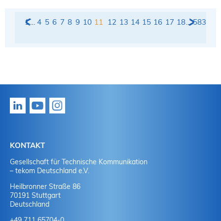
1
…
4
5
6
7
8
9
10
11
12
13
14
15
16
17
18
…
583
KONTAKT
Gesellschaft für Technische Kommunikation
– tekom Deutschland e.V.
Heilbronner Straße 86
70191 Stuttgart
Deutschland
+49 711 65704-0