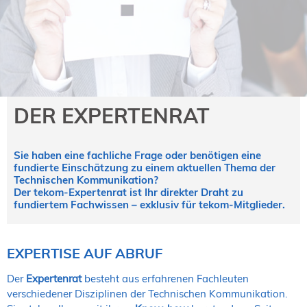
NORDIC TechKomm Kopenhagen
23.-24. September 2026
tekom-Jahrestagung 2026
10.-12. November, 2026 in Stuttgart
Mitglied werden
DER EXPERTENRAT
Expertenrat
Publikationen
Sie haben eine fachliche Frage oder benötigen eine
Stellenangebote
fundierte Einschätzung zu einem aktuellen Thema der
Stellengesuche
Technischen Kommunikation?
Der tekom-Expertenrat ist Ihr direkter Draht zu
Dienstleister
fundiertem Fachwissen – exklusiv für tekom-Mitglieder.
Regionalgruppen
Downloadbereich
EXPERTISE AUF ABRUF
Der
Expertenrat
besteht aus erfahrenen Fachleuten
verschiedener Disziplinen der Technischen Kommunikation.