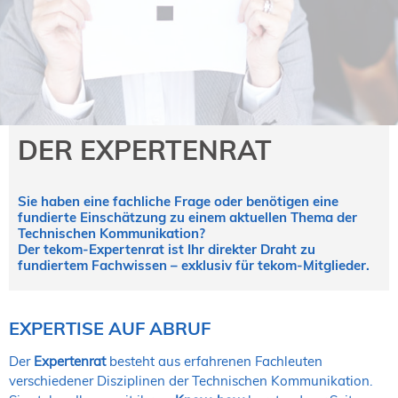
NORDIC TechKomm Kopenhagen
23.-24. September 2026
tekom-Jahrestagung 2026
10.-12. November, 2026 in Stuttgart
Mitglied werden
DER EXPERTENRAT
Expertenrat
Publikationen
Sie haben eine fachliche Frage oder benötigen eine
Stellenangebote
fundierte Einschätzung zu einem aktuellen Thema der
Stellengesuche
Technischen Kommunikation?
Der tekom-Expertenrat ist Ihr direkter Draht zu
Dienstleister
fundiertem Fachwissen – exklusiv für tekom-Mitglieder.
Regionalgruppen
Downloadbereich
EXPERTISE AUF ABRUF
Der
Expertenrat
besteht aus erfahrenen Fachleuten
verschiedener Disziplinen der Technischen Kommunikation.