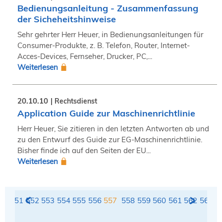
Bedienungsanleitung - Zusammenfassung
der Sicheheitshinweise
Sehr gehrter Herr Heuer, in Bedienungsanleitungen für
Consumer-Produkte, z. B. Telefon, Router, Internet-
Acces-Devices, Fernseher, Drucker, PC,...
Weiterlesen
20.10.10
Rechtsdienst
Application Guide zur Maschinenrichtlinie
Herr Heuer, Sie zitieren in den letzten Antworten ab und
zu den Entwurf des Guide zur EG-Maschinenrichtlinie.
Bisher finde ich auf den Seiten der EU...
Weiterlesen
50
551
552
553
554
555
556
557
558
559
560
561
562
563
5