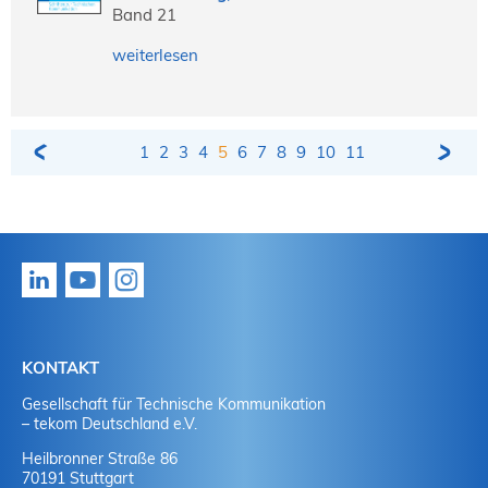
Band 21
weiterlesen
1
2
3
4
5
6
7
8
9
10
11
KONTAKT
Gesellschaft für Technische Kommunikation
– tekom Deutschland e.V.
Heilbronner Straße 86
70191 Stuttgart