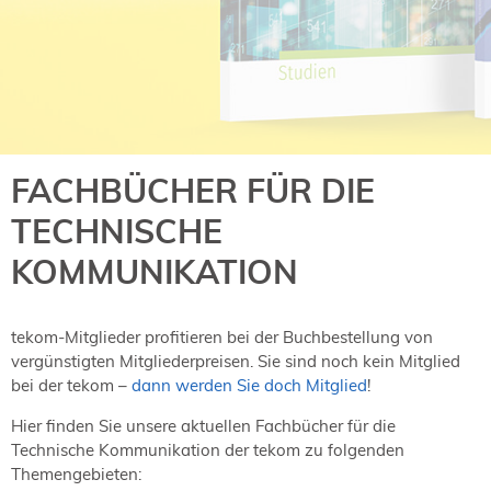
NORDIC TechKomm Kopenhagen
23.-24. September 2026
tekom-Jahrestagung 2026
10.-12. November, 2026 in Stuttgart
Mitglied werden
FACHBÜCHER FÜR DIE
Expertenrat
TECHNISCHE
Publikationen
Stellenangebote
KOMMUNIKATION
Stellengesuche
Dienstleister
tekom-Mitglieder profitieren bei der Buchbestellung von
Regionalgruppen
vergünstigten Mitgliederpreisen. Sie sind noch kein Mitglied
Downloadbereich
bei der tekom –
dann werden Sie doch Mitglied
!
Hier finden Sie unsere aktuellen Fachbücher für die
Technische Kommunikation der tekom zu folgenden
Themengebieten: