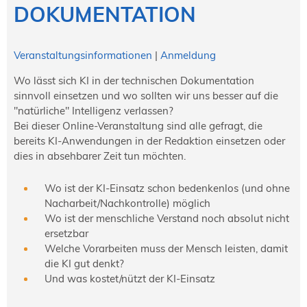
NORDIC TechKomm Kopenhagen
DOKUMENTATION
23.-24. September 2026
tekom-Jahrestagung 2026
10.-12. November, 2026 in Stuttgart
Veranstaltungsinformationen
|
Anmeldung
Wo lässt sich KI in der technischen Dokumentation
sinnvoll einsetzen und wo sollten wir uns besser auf die
Mitglied werden
"natürliche" Intelligenz verlassen?
Expertenrat
Bei dieser Online-Veranstaltung sind alle gefragt, die
bereits KI-Anwendungen in der Redaktion einsetzen oder
Publikationen
dies in absehbarer Zeit tun möchten.
Stellenangebote
Stellengesuche
Wo ist der KI-Einsatz schon bedenkenlos (und ohne
Dienstleister
Nacharbeit/Nachkontrolle) möglich
Regionalgruppen
Wo ist der menschliche Verstand noch absolut nicht
Downloadbereich
ersetzbar
Welche Vorarbeiten muss der Mensch leisten, damit
die KI gut denkt?
Und was kostet/nützt der KI-Einsatz