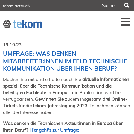
S
tekom Netzwerk
tekom Europe
iirds.org
tech-writer.info
Fachzeitschrift tcworld
Fachzeitschrift tk
Tagungen
19.10.23
NORDIC TechKomm Stockholm
UMFRAGE: WAS DENKEN
18.-19. März 2027
MITARBEITER:INNEN IM FELD TECHNISCHE
Information Energy
KOMMUNIKATION ÜBER IHREN BERUF?
21.-23. April 2027 Online
Machen Sie mit und erhalten auch Sie
aktuelle Informationen
tekom-Festival
7.-8. Mai 2026 in St. Leon-Rot
speziell über die Technische Kommunikation und die
beteiligten Fachleute in Europa
– die Publikation wird frei
tcworld China
verfügbar sein.
Gewinnen Sie
zudem insgesamt
drei Online-
20.-21. Mai 2027 in Shanghai
Tickets für die tekom-Jahrestagung 2023
. Teilnehmen können
Evolution of TC
alle, die Interesse haben.
2.-3. Juni 2026 in Sofia
FokusTag DPP
Was denken die Technischen Akteur:innen in Europa über
19. Juni 2026 in Wiesbaden
ihren Beruf?
Hier geht's zur Umfrage
: