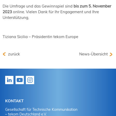
NORDIC TechKomm Kopenhagen
Die Umfrage und das Gewinnspiel sind
bis zum 5. November
23.-24. September 2026
2023
online. Vielen Dank für Ihr Engagement und Ihre
tekom-Jahrestagung 2026
Unterstützung,
10.-12. November, 2026 in Stuttgart
Tiziana Sicilia – Präsidentin tekom Europe
Mitglied werden
Expertenrat
Publikationen
zurück
News-Übersicht
Stellenangebote
Stellengesuche
Dienstleister
Regionalgruppen
Downloadbereich
KONTAKT
Gesellschaft für Technische Kommunikation
– tekom Deutschland e.V.