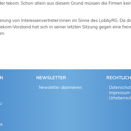
n der tekom. Schon allein aus diesem Grund müssen die Firmen kei
erung von Interessenvertreter:innen im Sinne des LobbyRG. Da di
 tekom-Vorstand hat sich in seiner letzten Sitzung gegen eine frei
en.
EN
NEWSLETTER
RECHTLIC
Newsletter abonnieren
Datenschut
Impressum
Urheberrech
u
te