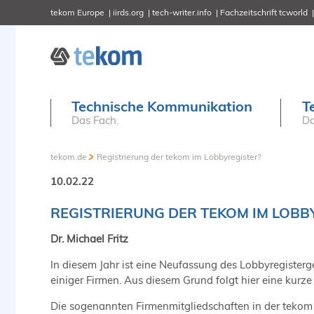
tekom Europe
iirds.org
tech-writer.info
Fachzeitschrift tcworld
Technische Kommunikation
T
Das Fach.
Da
tekom.de
Registrierung der tekom im Lobbyregister?
10.02.22
REGISTRIERUNG DER TEKOM IM LOBB
Dr. Michael Fritz
In diesem Jahr ist eine Neufassung des Lobbyregisterg
einiger Firmen. Aus diesem Grund folgt hier eine kurze 
Die sogenannten Firmenmitgliedschaften in der tekom si