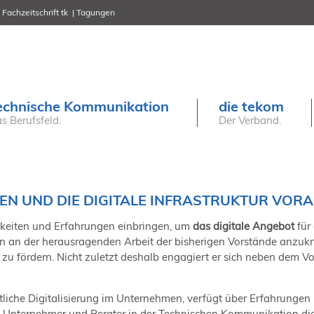
Fachzeitschrift tk
Tagungen
NORDIC TechKomm Stockholm
18.-19. März 2027
Information Energy
21.-23. April 2027 Online
tekom-Festival
echnische Kommunikation
die tekom
7.-8. Mai 2026 in St. Leon-Rot
s Berufsfeld.
Der Verband.
tcworld China
20.-21. Mai 2027 in Shanghai
Evolution of TC
2.-3. Juni 2026 in Sofia
FokusTag DPP
19. Juni 2026 in Wiesbaden
EN UND DIE DIGITALE INFRASTRUKTUR VOR
NORDIC TechKomm Kopenhagen
23.-24. September 2026
igkeiten und Erfahrungen einbringen, um
das digitale Angebot
für
tekom-Jahrestagung 2026
rhin an der herausragenden Arbeit der bisherigen Vorstände anzu
10.-12. November, 2026 in Stuttgart
zu fördern. Nicht zuletzt deshalb engagiert er sich neben dem Vor
iche Digitalisierung im Unternehmen, verfügt über Erfahrungen i
s Unternehmer und Berater in der Technischen Kommunikation d