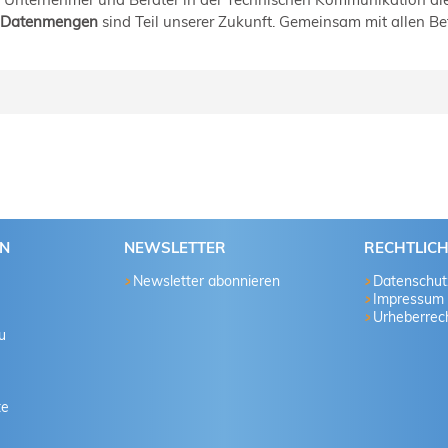
r Datenmengen
sind Teil unserer Zukunft. Gemeinsam mit allen Be
als IT-Fachinformatiker für Systemintegration und studierte me
e er seine Karriere in der Technischen Kommunikation als freibe
, einem Lösungsanbieter für Softwaredokumentation, Technische
dokumentation und Online-Marketing, ist ein Beleg für den Erfo
EN
NEWSLETTER
RECHTLIC
Newsletter abonnieren
Datenschut
Impressum
Urheberrech
u
te