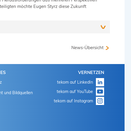
teiligten möchte Eugen Styrz diese Zukunft
hrere Semester Technische Redaktion an der
ruflicher Berater und ist heute Inhaber und
News-Übersicht
 Dokumentation und Online-Marketing. Das starke
lg der Kompetenzschnittstelle zwischen IT und
HES
VERNETZEN
z
tekom auf LinkedIn
tekom auf YouTube
t und Bildquellen
tekom auf Instagram