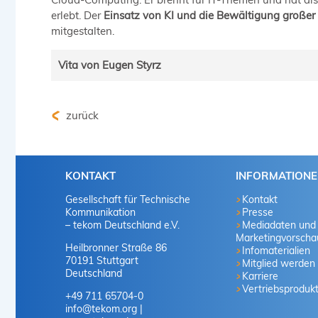
erlebt. Der
Einsatz von KI und die Bewältigung große
mitgestalten.
Vita von Eugen Styrz
Geboren 1989, machte Eugen Styrz seinen Abschluss 
Hochschule Aalen. Wenn auch ohne Abschluss, startet
zurück
Geschäftsführer von STYRZ – Technische Redaktion
Wachstum von STYRZ, vor allem im Bereich Software
Technischer Kommunikation.
KONTAKT
INFORMATION
Gesellschaft für Technische
Kontakt
Kommunikation
Presse
– tekom Deutschland e.V.
Mediadaten und
Marketingvorscha
Heilbronner Straße 86
Infomaterialien
70191 Stuttgart
Mitglied werden
Deutschland
Karriere
Vertriebsproduk
+49 711 65704-0
info
@
tekom.org