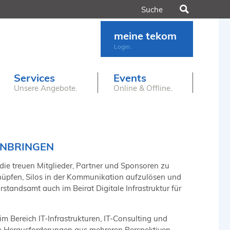
Suchen
meine tekom
Login.
Services
Events
Unsere Angebote.
Online & Offline.
ANBRINGEN
 die treuen Mitglieder, Partner und Sponsoren zu
knüpfen, Silos in der Kommunikation aufzulösen und
standsamt auch im Beirat Digitale Infrastruktur für
m Bereich IT-Infrastrukturen, IT-Consulting und
ie Herausforderungen aus mehreren Perspektiven