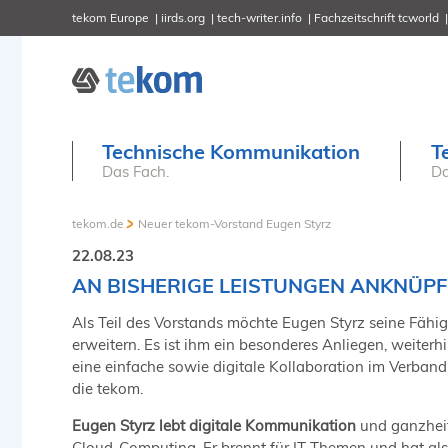
tekom Europe
iirds.org
tech-writer.info
Fachzeitschrift tcworld
Technische Kommunikation
T
Das Fach.
Da
tekom.de
Neuer tekom-Vorstand Eugen Styrz
22.08.23
AN BISHERIGE LEISTUNGEN ANKNÜPF
Als Teil des Vorstands möchte Eugen Styrz seine Fäh
erweitern. Es ist ihm ein besonderes Anliegen, weite
eine einfache sowie digitale Kollaboration im Verband 
die tekom.
Eugen Styrz lebt digitale Kommunikation
und ganzheitl
Cloud-Computing. Er brennt für IT-Themen und hat al