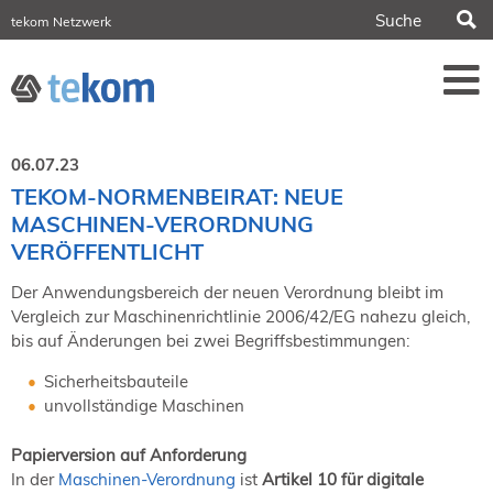
S
tekom Netzwerk
tekom Europe
iirds.org
tech-writer.info
Fachzeitschrift tcworld
Fachzeitschrift tk
Tagungen
06.07.23
NORDIC TechKomm Stockholm
TEKOM-NORMENBEIRAT: NEUE
18.-19. März 2027
MASCHINEN-VERORDNUNG
Information Energy
VERÖFFENTLICHT
21.-23. April 2027 Online
Der Anwendungsbereich der neuen Verordnung bleibt im
tekom-Festival
7.-8. Mai 2026 in St. Leon-Rot
Vergleich zur Maschinenrichtlinie 2006/42/EG nahezu gleich,
bis auf Änderungen bei zwei Begriffsbestimmungen:
tcworld China
20.-21. Mai 2027 in Shanghai
Sicherheitsbauteile
Evolution of TC
unvollständige Maschinen
2.-3. Juni 2026 in Sofia
FokusTag DPP
Papierversion auf Anforderung
19. Juni 2026 in Wiesbaden
In der
Maschinen-Verordnung
ist
Artikel 10 für digitale