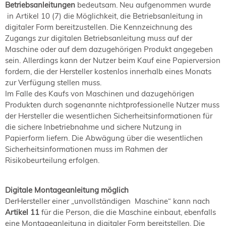
Betriebsanleitungen
bedeutsam. Neu aufgenommen wurde
NORDIC TechKomm Kopenhagen
23.-24. September 2026
in Artikel 10 (7) die Möglichkeit, die Betriebsanleitung in
digitaler Form bereitzustellen. Die Kennzeichnung des
tekom-Jahrestagung 2026
Zugangs zur digitalen Betriebsanleitung muss auf der
10.-12. November, 2026 in Stuttgart
Maschine oder auf dem dazugehörigen Produkt angegeben
sein. Allerdings kann der Nutzer beim Kauf eine Papierversion
fordern, die der Hersteller kostenlos innerhalb eines Monats
Mitglied werden
zur Verfügung stellen muss.
Expertenrat
Im Falle des Kaufs von Maschinen und dazugehörigen
Publikationen
Produkten durch sogenannte nichtprofessionelle Nutzer muss
der Hersteller die wesentlichen Sicherheitsinformationen für
Stellenangebote
die sichere Inbetriebnahme und sichere Nutzung in
Stellengesuche
Papierform liefern. Die Abwägung über die wesentlichen
Dienstleister
Sicherheitsinformationen muss im Rahmen der
Regionalgruppen
Risikobeurteilung erfolgen.
Downloadbereich
Digitale Montageanleitung möglich
Der
Hersteller einer „unvollständigen Maschine“ kann nach
Artikel 11
für die Person, die die Maschine einbaut, ebenfalls
eine Montageanleitung in digitaler Form bereitstellen. Die