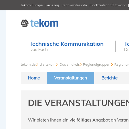
tekom Europe
iirds.org
tech-writer.info
Fachzeitschrift tcworld
Technische Kommunikation
T
Das Fach.
Da
tekom.de
die tekom
Das sind wir
Regionalgruppen
Regional
Home
Veranstaltungen
Berichte
DIE VERANSTALTUNGE
Wir bieten Ihnen ein vielfältiges Angebot an Ver