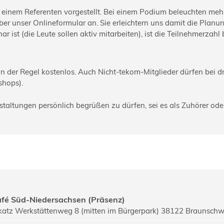
einem Referenten vorgestellt. Bei einem Podium beleuchten meh
über unser Onlineformular an. Sie erleichtern uns damit die Planun
r ist (die Leute sollen aktiv mitarbeiten), ist die Teilnehmerza
 in der Regel kostenlos. Auch Nicht-tekom-Mitglieder dürfen bei
shops).
nstaltungen persönlich begrüßen zu dürfen, sei es als Zuhörer od
fé Süd-Niedersachsen (Präsenz)
katz Werkstättenweg 8 (mitten im Bürgerpark) 38122 Braunschw