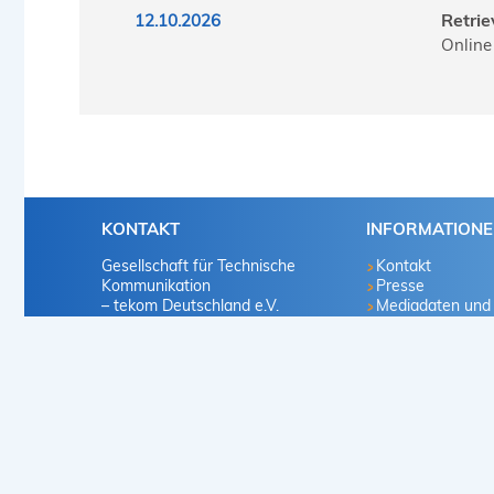
Retri
12.10.2026
Online
KONTAKT
INFORMATION
Gesellschaft für Technische
Kontakt
Kommunikation
Presse
– tekom Deutschland e.V.
Mediadaten und
Marketingvorscha
Heilbronner Straße 86
Infomaterialien
70191 Stuttgart
Mitglied werden
Deutschland
Karriere
Vertriebsproduk
+49 711 65704-0
info
@
tekom.org
www.tekom.de
© 2026 tcworld GmbH