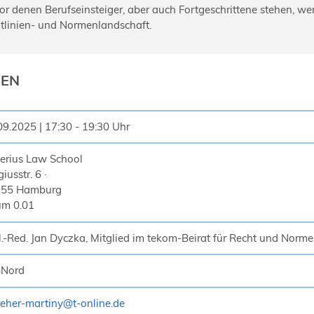
vor denen Berufseinsteiger, aber auch Fortgeschrittene stehen, we
htlinien- und Normenlandschaft.
NEN
09.2025 | 17:30 - 19:30 Uhr
erius Law School
iusstr. 6 ·
355 Hamburg
m 0.01
l.-Red. Jan Dyczka, Mitglied im tekom-Beirat für Recht und Norm
-Nord
reher-martiny
@
t-online.de