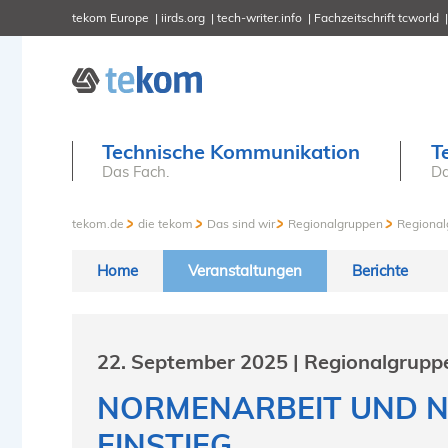
tekom Europe
iirds.org
tech-writer.info
Fachzeitschrift tcworld
Technische Kommunikation
T
Das Fach.
Da
tekom.de
die tekom
Das sind wir
Regionalgruppen
Regional
Home
Veranstaltungen
Berichte
22. September 2025 | Regionalgrupp
NORMENARBEIT UND N
EINSTIEG