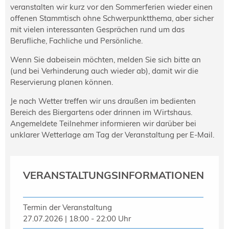
NORDIC TechKomm Kopenhagen
veranstalten wir kurz vor den Sommerferien wieder einen
23.-24. September 2026
offenen Stammtisch ohne Schwerpunktthema, aber sicher
mit vielen interessanten Gesprächen rund um das
tekom-Jahrestagung 2026
10.-12. November, 2026 in Stuttgart
Berufliche, Fachliche und Persönliche.
Wenn Sie dabeisein möchten, melden Sie sich bitte an
(und bei Verhinderung auch wieder ab), damit wir die
Mitglied werden
Reservierung planen können.
Expertenrat
Je nach Wetter treffen wir uns draußen im bedienten
Publikationen
Bereich des Biergartens oder drinnen im Wirtshaus.
Stellenangebote
Angemeldete Teilnehmer informieren wir darüber bei
Stellengesuche
unklarer Wetterlage am Tag der Veranstaltung per E-Mail.
Dienstleister
Regionalgruppen
Downloadbereich
VERANSTALTUNGSINFORMATIONEN
Termin der Veranstaltung
27.07.2026 | 18:00 - 22:00 Uhr