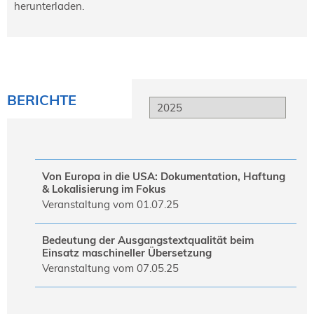
herunterladen.
NORDIC TechKomm Kopenhagen
23.-24. September 2026
tekom-Jahrestagung 2026
10.-12. November, 2026 in Stuttgart
BERICHTE
Mitglied werden
Expertenrat
Publikationen
Stellenangebote
Von Europa in die USA: Dokumentation, Haftung
Stellengesuche
& Lokalisierung im Fokus
Dienstleister
Veranstaltung vom 01.07.25
Regionalgruppen
Downloadbereich
Bedeutung der Ausgangstextqualität beim
Einsatz maschineller Übersetzung
Veranstaltung vom 07.05.25