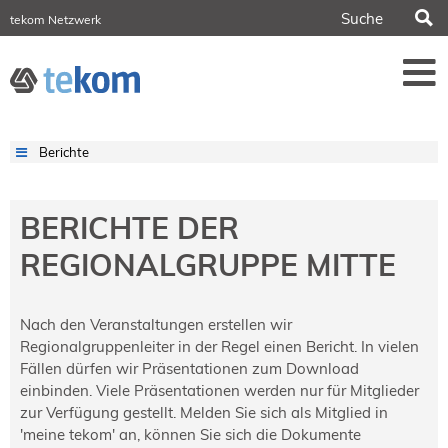
S
tekom Netzwerk
tekom Europe
iirds.org
tech-writer.info
Fachzeitschrift tcworld
Fachzeitschrift tk
Tagungen
Berichte
NORDIC TechKomm Stockholm
18.-19. März 2027
Information Energy
BERICHTE DER
21.-23. April 2027 Online
REGIONALGRUPPE MITTE
tekom-Festival
7.-8. Mai 2026 in St. Leon-Rot
tcworld China
Nach den Veranstaltungen erstellen wir
20.-21. Mai 2027 in Shanghai
Regionalgruppenleiter in der Regel einen Bericht. In vielen
Evolution of TC
Fällen dürfen wir Präsentationen zum Download
2.-3. Juni 2026 in Sofia
einbinden. Viele Präsentationen werden nur für Mitglieder
FokusTag DPP
zur Verfügung gestellt. Melden Sie sich als Mitglied in
19. Juni 2026 in Wiesbaden
'meine tekom' an, können Sie sich die Dokumente