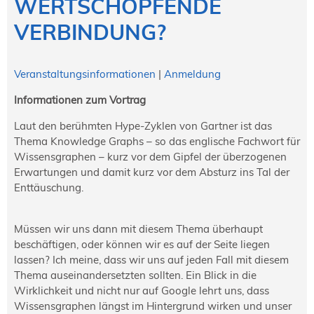
WERTSCHÖPFENDE
NORDIC TechKomm Kopenhagen
23.-24. September 2026
VERBINDUNG?
tekom-Jahrestagung 2026
10.-12. November, 2026 in Stuttgart
Veranstaltungsinformationen
|
Anmeldung
Informationen zum Vortrag
Mitglied werden
Laut den berühmten Hype-Zyklen von Gartner ist das
Expertenrat
Thema Knowledge Graphs – so das englische Fachwort für
Publikationen
Wissensgraphen – kurz vor dem Gipfel der überzogenen
Stellenangebote
Erwartungen und damit kurz vor dem Absturz ins Tal der
Stellengesuche
Enttäuschung.
Dienstleister
Regionalgruppen
Müssen wir uns dann mit diesem Thema überhaupt
Downloadbereich
beschäftigen, oder können wir es auf der Seite liegen
lassen? Ich meine, dass wir uns auf jeden Fall mit diesem
Thema auseinandersetzten sollten. Ein Blick in die
Wirklichkeit und nicht nur auf Google lehrt uns, dass
Wissensgraphen längst im Hintergrund wirken und unser