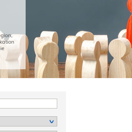
gion,
kation
ie