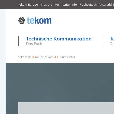
tekom Europe
iirds.org
tech-writer.info
Fachzeitschrift tcworld
Technische Kommunikation
T
Das Fach.
Da
tekom.de
meine tekom
Dienstleister