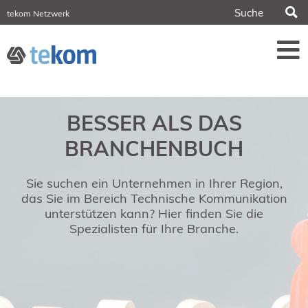
S
tekom Netzwerk
tekom Europe
iirds.org
tech-writer.info
Fachzeitschrift tcworld
Fachzeitschrift tk
Tagungen
BESSER ALS DAS
NORDIC TechKomm Stockholm
18.-19. März 2027
BRANCHENBUCH
Information Energy
21.-23. April 2027 Online
Sie suchen ein Unternehmen in Ihrer Region,
tekom-Festival
7.-8. Mai 2026 in St. Leon-Rot
das Sie im Bereich Technische Kommunikation
unterstützen kann? Hier finden Sie die
tcworld China
Spezialisten für Ihre Branche.
20.-21. Mai 2027 in Shanghai
Evolution of TC
2.-3. Juni 2026 in Sofia
FokusTag DPP
19. Juni 2026 in Wiesbaden