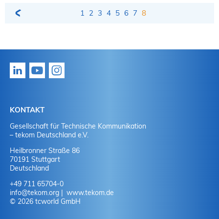
1
2
3
4
5
6
7
8
KONTAKT
Gesellschaft für Technische Kommunikation
– tekom Deutschland e.V.
Heilbronner Straße 86
70191 Stuttgart
Deutschland
+49 711 65704-0
info
@
tekom.org
www.tekom.de
© 2026 tcworld GmbH