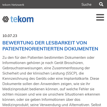
S
tekom Netzwerk
tekom Europe
iirds.org
tech-writer.info
Fachzeitschrift tcworld
Fachzeitschrift tk
Tagungen
10.07.23
NORDIC TechKomm Stockholm
BEWERTUNG DER LESBARKEIT VON
18.-19. März 2027
PATIENTENORIENTIERTEN DOKUMENTEN
Information Energy
21.-23. April 2027 Online
Zu den für den Patienten bestimmten Dokumenten oder
Informationen gehören je nach Gerät Broschüren,
tekom-Festival
7.-8. Mai 2026 in St. Leon-Rot
Gebrauchsanweisungen, eine Zusammenfassung der
Sicherheit und der klinischen Leistung (SSCP), die
tcworld China
Kennzeichnung des Geräts oder eine Implantatkarte. Diese
20.-21. Mai 2027 in Shanghai
Dokumente sollen den Anwendern zeigen, wie sie ihr
Evolution of TC
Medizinprodukt bedienen können, auf welche Fehler sie
2.-3. Juni 2026 in Sofia
achten müssen und wie sie unsichere Situationen erkennen
FokusTag DPP
können, oder sie geben Informationen über das
19. Juni 2026 in Wiesbaden
Medizinprodukt, seine Verwendung und Alternativen. Selbst