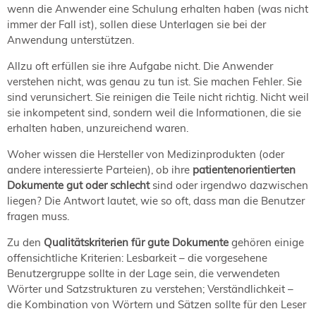
NORDIC TechKomm Kopenhagen
wenn die Anwender eine Schulung erhalten haben (was nicht
23.-24. September 2026
immer der Fall ist), sollen diese Unterlagen sie bei der
Anwendung unterstützen.
tekom-Jahrestagung 2026
10.-12. November, 2026 in Stuttgart
Allzu oft erfüllen sie ihre Aufgabe nicht. Die Anwender
verstehen nicht, was genau zu tun ist. Sie machen Fehler. Sie
sind verunsichert. Sie reinigen die Teile nicht richtig. Nicht weil
Mitglied werden
sie inkompetent sind, sondern weil die Informationen, die sie
Expertenrat
erhalten haben, unzureichend waren.
Publikationen
Woher wissen die Hersteller von Medizinprodukten (oder
Stellenangebote
andere interessierte Parteien), ob ihre
patientenorientierten
Stellengesuche
Dokumente gut oder schlecht
sind oder irgendwo dazwischen
liegen? Die Antwort lautet, wie so oft, dass man die Benutzer
Dienstleister
fragen muss.
Regionalgruppen
Downloadbereich
Zu den
Qualitätskriterien für gute Dokumente
gehören einige
offensichtliche Kriterien: Lesbarkeit – die vorgesehene
Benutzergruppe sollte in der Lage sein, die verwendeten
Wörter und Satzstrukturen zu verstehen; Verständlichkeit –
die Kombination von Wörtern und Sätzen sollte für den Leser