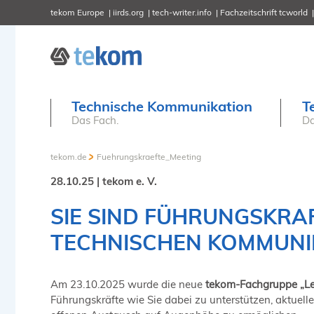
tekom Europe
iirds.org
tech-writer.info
Fachzeitschrift tcworld
Technische Kommunikation
T
Das Fach.
Da
tekom.de
Fuehrungskraefte_Meeting
28.10.25 | tekom e. V.
SIE SIND FÜHRUNGSKR
TECHNISCHEN KOMMUNI
Am 23.10.2025 wurde die neue
tekom-Fachgruppe „Le
Führungskräfte wie Sie dabei zu unterstützen, aktuel