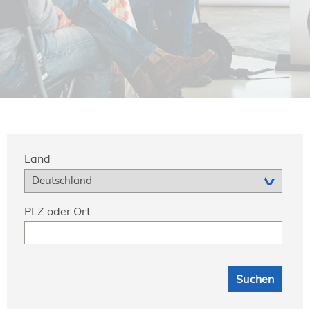
NORDIC TechKomm Kopenhagen
23.-24. September 2026
tekom-Jahrestagung 2026
10.-12. November, 2026 in Stuttgart
Mitglied werden
Expertenrat
Publikationen
Land
Stellenangebote
Stellengesuche
Dienstleister
PLZ oder Ort
Regionalgruppen
Downloadbereich