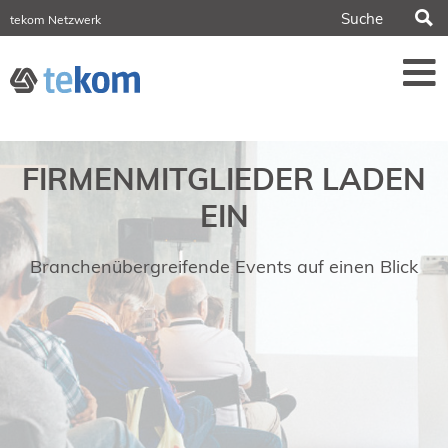
S
tekom Netzwerk
tekom Europe
iirds.org
tech-writer.info
Fachzeitschrift tcworld
Fachzeitschrift tk
Tagungen
FIRMENMITGLIEDER LADEN
NORDIC TechKomm Stockholm
18.-19. März 2027
EIN
Information Energy
21.-23. April 2027 Online
Branchenübergreifende Events auf einen Blick
tekom-Festival
7.-8. Mai 2026 in St. Leon-Rot
tcworld China
20.-21. Mai 2027 in Shanghai
Evolution of TC
2.-3. Juni 2026 in Sofia
FokusTag DPP
19. Juni 2026 in Wiesbaden