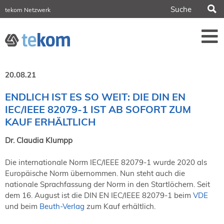
S
tekom Netzwerk
tekom Europe
iirds.org
tech-writer.info
Fachzeitschrift tcworld
Fachzeitschrift tk
Tagungen
20.08.21
NORDIC TechKomm Stockholm
18.-19. März 2027
ENDLICH IST ES SO WEIT: DIE DIN EN
IEC/IEEE 82079-1 IST AB SOFORT ZUM
Information Energy
21.-23. April 2027 Online
KAUF ERHÄLTLICH
tekom-Festival
Dr. Claudia Klumpp
7.-8. Mai 2026 in St. Leon-Rot
tcworld China
Die internationale Norm IEC/IEEE 82079-1 wurde 2020 als
20.-21. Mai 2027 in Shanghai
Europäische Norm übernommen. Nun steht auch die
Evolution of TC
nationale Sprachfassung der Norm in den Startlöchern. Seit
2.-3. Juni 2026 in Sofia
dem 16. August ist die DIN EN IEC/IEEE 82079-1 beim
VDE
FokusTag DPP
und beim
Beuth-Verlag
zum Kauf erhältlich.
19. Juni 2026 in Wiesbaden