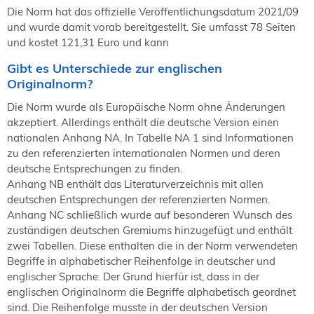
NORDIC TechKomm Kopenhagen
Die Norm hat das offizielle Veröffentlichungsdatum 2021/09
23.-24. September 2026
und wurde damit vorab bereitgestellt. Sie umfasst 78 Seiten
tekom-Jahrestagung 2026
und kostet 121,31 Euro und kann
10.-12. November, 2026 in Stuttgart
Gibt es Unterschiede zur englischen
Originalnorm?
Die Norm wurde als Europäische Norm ohne Änderungen
Mitglied werden
akzeptiert. Allerdings enthält die deutsche Version einen
Expertenrat
nationalen Anhang NA. In Tabelle NA 1 sind Informationen
Publikationen
zu den referenzierten internationalen Normen und deren
Stellenangebote
deutsche Entsprechungen zu finden.
Stellengesuche
Anhang NB enthält das Literaturverzeichnis mit allen
deutschen Entsprechungen der referenzierten Normen.
Dienstleister
Anhang NC schließlich wurde auf besonderen Wunsch des
Regionalgruppen
zuständigen deutschen Gremiums hinzugefügt und enthält
Downloadbereich
zwei Tabellen. Diese enthalten die in der Norm verwendeten
Begriffe in alphabetischer Reihenfolge in deutscher und
englischer Sprache. Der Grund hierfür ist, dass in der
englischen Originalnorm die Begriffe alphabetisch geordnet
sind. Die Reihenfolge musste in der deutschen Version