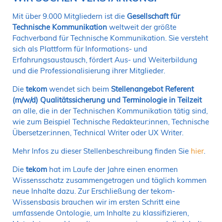
NORDIC TechKomm Kopenhagen
23.-24. September 2026
Mit über 9.000 Mitgliedern ist die
Gesellschaft für
Technische Kommunikation
weltweit der größte
tekom-Jahrestagung 2026
Fachverband für Technische Kommunikation. Sie versteht
10.-12. November, 2026 in Stuttgart
sich als Plattform für Informations- und
Erfahrungsaustausch, fördert Aus- und Weiterbildung
und die Professionalisierung ihrer Mitglieder.
Mitglied werden
Die
tekom
wendet sich beim
Stellenangebot Referent
Expertenrat
(m/w/d) Qualitätssicherung und Terminologie in Teilzeit
Publikationen
an alle, die in der Technischen Kommunikation tätig sind,
Stellenangebote
wie zum Beispiel Technische Redakteur:innen, Technische
Stellengesuche
Übersetzer:innen, Technical Writer oder UX Writer.
Dienstleister
Mehr Infos zu dieser Stellenbeschreibung finden Sie
hier
.
Regionalgruppen
Downloadbereich
Die
tekom
hat im Laufe der Jahre einen enormen
Wissensschatz zusammengetragen und täglich kommen
neue Inhalte dazu. Zur Erschließung der tekom-
Wissensbasis brauchen wir im ersten Schritt eine
umfassende Ontologie, um Inhalte zu klassifizieren,