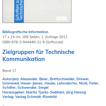
NORDIC TechKomm Kopenhagen
23.-24. September 2026
tekom-Jahrestagung 2026
10.-12. November, 2026 in Stuttgart
Bibliografische Information
Mitglied werden
17 x 24 cm, 168 Seiten, 1. Auflage 2012
ISBN 978-3-944449-31-9 (Softcover)
Expertenrat
Publikationen
Zielgruppen für Technische
Stellenangebote
Kommunikation
Stellengesuche
Dienstleister
Band 17
Regionalgruppen
Autor(en): Alexander, Beier, Brettschneider, Drewer,
Downloadbereich
Grünwied, Heuer-James, Heuke, Lehrndorfer, Nickl, Peter,
Schäfer, Schwender, Siegel
Herausgeber: Marita Tjarks-Sobhani, Jörg Hennig
Verlag: Verlag Schmidt-Römhild